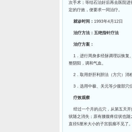
次手术；等结石治好后再去医院进
定的疗效，便要求一同治疗。
就诊时间：
1993年4月12日
治疗方法：五绝指针疗法
治疗方案：
1．进行周身多经脉调理以恢复、
整阴阳，调和气血。
2．取用舒肝利胆法（方穴）消
3．选用中极、关元等少腹部穴位
疗效观察
经过一个月的点穴，从第五天开
状随之消失；原有腰腹疼症状也随
直径5厘米大小的子宫肌瘤不见了