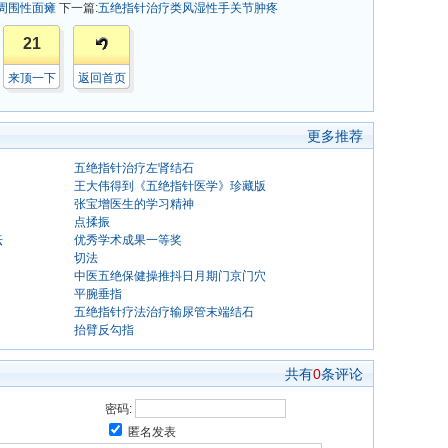
周围性面瘫
下一篇:
五绝指针治疗类风湿性手关节肿疼
21
来顶一下
返回首页
更多推荐
五绝指针治疗左肾结石
王大伟得到《五绝指针医学》珍藏版
张宝增医生的学习精神
点揉振
坛
优秀学术成果一等奖
切法
中医五绝保健操推抖日月期门京门穴
平腕垂指
五绝指针疗法治疗输尿管末端结石
抬臂反勾指
共有
0
条评论
密码:
匿名发表