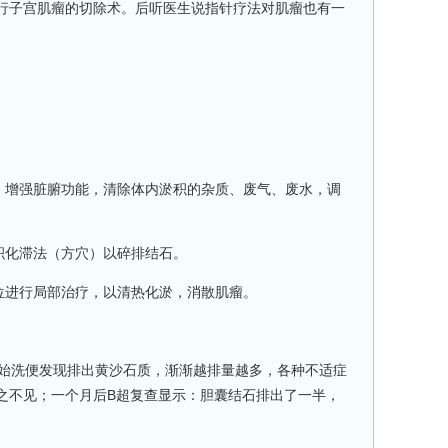
行子宫肌瘤的切除术。后听医生说指针疗法对肌瘤也有一
增强脏腑功能，清除体内淤积的杂质、废气、废水，调
积化滞法（方穴）以碎排结石。
进行局部治疗，以清热化淤，消散肌瘤。
始洗便发现排出黄沙石质，渐渐越排量越多，各种不适症
之不见；一个月后B超复查显示：胆囊结石排出了一半，
。