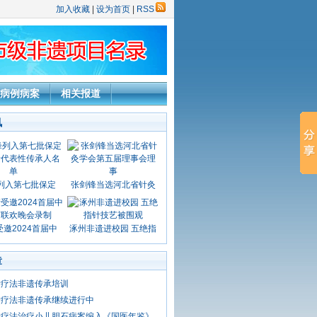
加入收藏
|
设为首页
|
RSS
病例病案
相关报道
讯
列入第七批保定
张剑锋当选河北省针灸
邀2024首届中
涿州非遗进校园 五绝指
章
针疗法非遗传承培训
针疗法非遗传承继续进行中
针疗法治疗小儿胆石病案编入《国医年鉴》