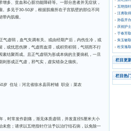
带增多、贫血和心脏功能障碍等。一部分患者并无症状，
五绝指
。多见于30-50岁，根据肌瘤所在子宫肌壁的部位不同
汪勇取
韧带内肌瘤。
孙磊开
庆祝护士
于春芳
正气虚弱，血气失调有关。或由经期产后，内伤生冷，或
朱玉敏
留，或忧思伤脾，气虚而血滞，或积劳积弱，气弱而不行
杜安逸
因素结聚而成。且正气虚弱为形成本病的主要病机，一旦
栏目更
期则形成正气虚，邪气实，虚实错杂之痼疾。
栏目热
0岁 住址：河北省徐水县田村铺 职业：菜农
，时常发作剧痛，渐见体质虚弱，并发直径5厘米大小
治未愈；请求以五绝指针疗法予以治疗结石病，以免除一