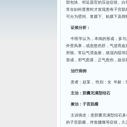
部包块、邻近器官的压迫症状、白
常在妇科普查时才发现患有子宫肌瘤
可分为壁间、浆膜下、粘膜下及阔
证候分析：
中医学认为，本病的形成，多与
外受风寒，或恚怒伤肝，气逆而血
所致。常以气滞血瘀，痰湿内阻等
形成，邪气愈甚，正气愈伤，故后
治疗病例
患者：赵某， 性别：女 年龄：5
主治：胆囊充满型结石
兼治：子宫肌瘤
主诉病史：患胆囊充满型结石多年
的子宫肌瘤，伴发腰痛等症状，久