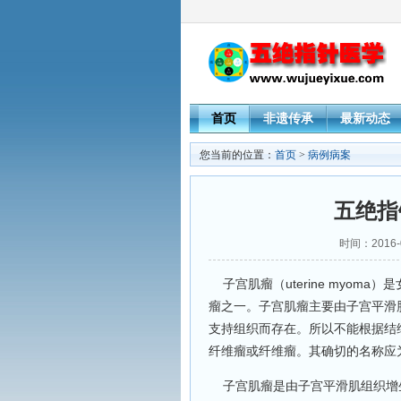
首页
非遗传承
最新动态
您当前的位置：
首页
>
病例病案
五绝指
时间：2016-
子宫肌瘤（uterine myom
瘤之一。子宫肌瘤主要由子宫平滑
支持组织而存在。所以不能根据结缔组
纤维瘤或纤维瘤。其确切的名称应为子宫
子宫肌瘤是由子宫平滑肌组织增