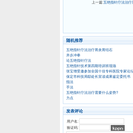
上一篇:
五绝指针疗法治疗
随机推荐
五绝指针疗法治疗胃炎胃结石
并步冲拳
论五绝指针疗法
五绝指针技术第四期培训班现场
张宝增受邀参加全国十佳专科医院专家论
保定市科技局邸处长宣读成果鉴定委托书
指法
手法
五绝指针疗法治疗需要什么姿势?
力点
发表评论
用户名:
验证码: