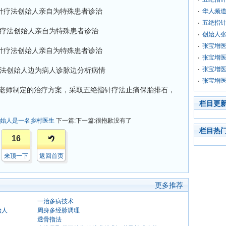
华人频
五绝指
疗法创始人亲自为特殊患者诊治
创始人
张宝增
张宝增
张宝增
法创始人边为病人诊脉边分析病情
张宝增
老师制定的治疗方案，采取五绝指针疗法止痛保胎排石，
栏目更
始人是一名乡村医生
下一篇:下一篇:很抱歉没有了
栏目热
16
来顶一下
返回首页
更多推荐
一治多病技术
始人
周身多经脉调理
透骨指法