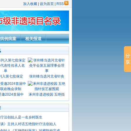
加入收藏
|
设为首页
|
RSS
病例病案
相关报道
讯
列入第七批保定
张剑锋当选河北省针灸
邀2024首届中
涿州非遗进校园 五绝指
章
针疗法创始人是一名乡村医生
访谈》主持人对话五绝指针疗法创始人
针创始人《五绝指针医学》珍藏版的完成