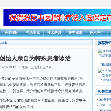
医学理论
五绝图库
技术培训
研究成果
技术应用
推荐资
人故事
创始人亲自为特殊患者诊治
张剑锋
02-19 23:16:58 来源：五绝指针医学网
7个多月的孕妇前来涿州市五绝指针疗法研究所房树村卫生
左冬清受
出现右侧腰腹疼痛，到医院检查孕检正常，怀疑肾结石发
响胎儿。就这样，经介绍前来五绝指针疗法研究所就诊。
相关文
五绝指
疗法创始人张宝增老师亲自为其诊脉、问诊等，制定安全
《第一
解除肾结石的发作症状。
五绝指