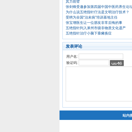
其力前臂
张剑锋受邀参加第四届中国中医药养生论
为什么说五绝指针疗法是文明治疗技术？
受聘为全国“治未病”培训基地主任
张宝增医生让一位朋友非常后悔的事
五绝指针列入涿州市级非物质文化遗产
五绝指针治疗小脑下垂瘫痪症
发表评论
用户名:
验证码:
站内