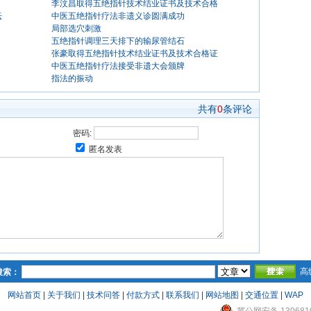
李汶昌取得五绝指针技术结业证书及技术合格
坛
中医五绝指针疗法非遗义诊圆满成功
局部选穴刺激
五绝指针调理三天排下的输尿管结石
张豪取得五绝指针技术结业证书及技术合格证
中医五绝指针疗法接受非遗大会颁牌
指法的振动
共有
0
条评论
密码:
匿名发表
高
搜索：
网站首页
|
关于我们
|
技术问答
|
付款方式
|
联系我们
|
网站地图
|
交通位置
|
WAP