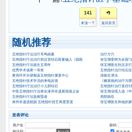
141
来顶一下
返回首页
随机推荐
五绝指针疗法治疗耳鸣病案
治疗方穴
五绝指针疗法治疗胆总管结石医案编入《国医
张宝增受聘为全国“
五绝指针疗法诞生五周年
张宝增医生到北京打
优秀学术成果一等奖
五绝指针治疗结石症
黄伟环开办望都县五绝指针康复中心
清燥生津法
五绝指针技术学员的来电反馈
《糖尿病的治疗与禁
五绝指针疗法治疗小儿胆结石
五绝指针治疗直径5
中医五绝指针疗法将在涿州非遗展现场义诊
张宝增业绩入选《中
五绝指针疗法急救昏迷
局部病症
涿州非遗进校园 五绝指针技艺再度受宠
张宝增医生和他的家
发表评论
用户名:
密码:
验证码: