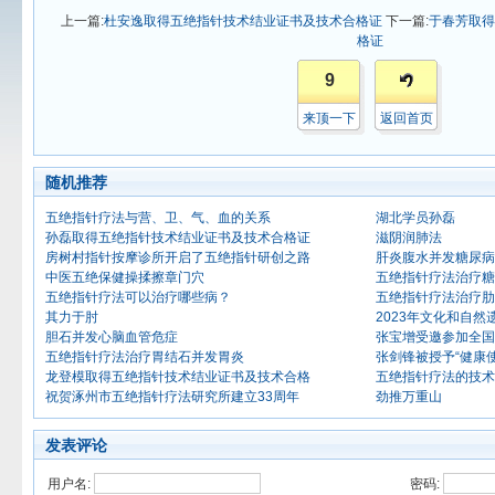
上一篇:
杜安逸取得五绝指针技术结业证书及技术合格证
下一篇:
于春芳取得
格证
9
来顶一下
返回首页
随机推荐
五绝指针疗法与营、卫、气、血的关系
湖北学员孙磊
孙磊取得五绝指针技术结业证书及技术合格证
滋阴润肺法
房树村指针按摩诊所开启了五绝指针研创之路
肝炎腹水并发糖尿病
中医五绝保健操揉擦章门穴
五绝指针疗法治疗糖
五绝指针疗法可以治疗哪些病？
五绝指针疗法治疗肋
其力于肘
2023年文化和自
胆石并发心脑血管危症
张宝增受邀参加全国
五绝指针疗法治疗胃结石并发胃炎
张剑锋被授予“健康
龙登模取得五绝指针技术结业证书及技术合格
五绝指针疗法的技术
祝贺涿州市五绝指针疗法研究所建立33周年
劲推万重山
发表评论
用户名:
密码: