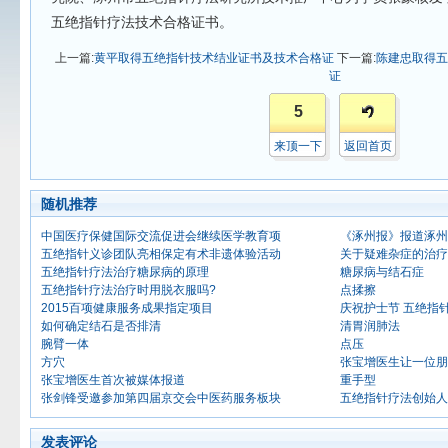
五绝指针疗法技术合格证书。
上一篇:
黄平取得五绝指针技术结业证书及技术合格证
下一篇:
陈建忠取得五
证
5
来顶一下
返回首页
随机推荐
中国医疗保健国际交流促进会继续医学教育项
《涿州报》报道涿州
五绝指针义诊团队亮相保定有术非遗体验活动
关于疑难杂症的治疗
五绝指针疗法治疗糖尿病的原理
糖尿病与结石症
五绝指针疗法治疗时用脱衣服吗?
点揉擦
2015百项健康服务成果指定项目
庆祝护士节 五绝指
如何确定结石是否排清
清胃润肺法
腕臂一体
点压
方穴
张宝增医生让一位朋
张宝增医生首次被媒体报道
重手型
张剑锋受邀参加第四届京交会中医药服务板块
五绝指针疗法创始人
发表评论