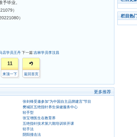
准予毕业。
1079）
栏目热
21080）
马店学员王丹
下一篇:
吉林学员李汶昌
11
来顶一下
返回首页
更多推荐
张剑锋受邀参加“为中国自主品牌建言”节目
樊城区五绝指针养生保健服务中心
轻手型
张宝增医生在教育界
五绝指针技术第六期培训班开课
轻手法
阴阳撞击法