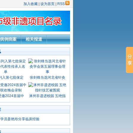
加入收藏
|
设为首页
|
RSS
病例病案
相关报道
讯
列入第七批保定
张剑锋当选河北省针灸
邀2024首届中
涿州非遗进校园 五绝指
章
针学员姜艳玲分享临床经验
新