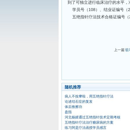
到了可独立进行临床治疗的水平，
学员号（108）、结业证编号（22
五绝指针疗法技术合格证编号（202
上一篇:
驻
随机推荐
病人不按摩啦，用五绝指针疗法
论述结石症的复发
体后推擦功
盘指
河北杨婧通过五绝指针技术定期考核
五绝指针疗法治疗糖尿病的方案
练习阿是疗法函授学员感言