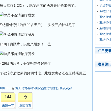
每天治疗1-2次），脱发患者的头发开始长出来了。
学员李
五绝指针
五绝指
五绝指
片（五绝指针疗法治疗20多天后），头发开始长绒毛了
五绝指
五绝指
五绝指
11月18日的照片，头发又增多了一些
栏目更
12月29日的照片，头发明显多起来了
栏目热
疗法治疗后效果的鲜明对比。此脱发患者还在坚持采用五
障碍
下一篇:
方开飞对各种肾结石治疗方法的分析及点评
144
来顶一下
返回首页