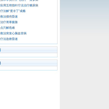
智应用五绝指针疗法治疗糖尿病
疗法解“度冷丁”成瘾
针救治撞伤昏迷
针治疗胃寒腹胀
针点穴解危难
针救治突发心脑血管病
针疗法急救昏迷
新
门