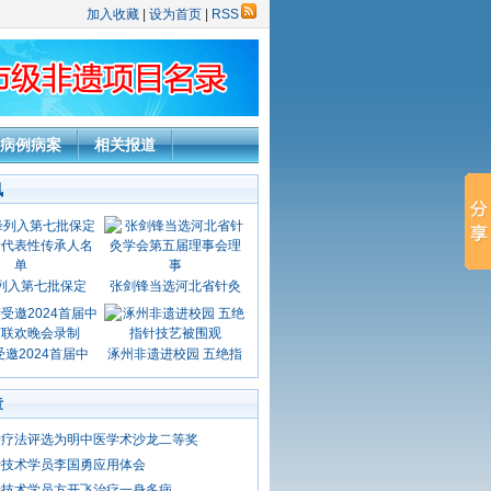
加入收藏
|
设为首页
|
RSS
病例病案
相关报道
讯
列入第七批保定
张剑锋当选河北省针灸
邀2024首届中
涿州非遗进校园 五绝指
章
针疗法评选为明中医学术沙龙二等奖
针技术学员李国勇应用体会
针技术学员方开飞治疗一身多病