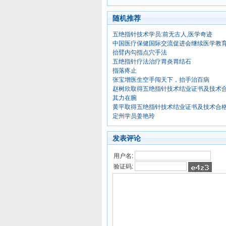
随机推荐
五绝指针技术学员:前无古人,医学奇迹
中国医疗保健国际交流促进会继续医学教
抬臂内勾指点穴手法
五绝指针疗法治疗胃炎胃结石
指落疼止
张宝增医生空手闯天下，抬手治百病
赵树欣取得五绝指针技术结业证书及技术
其力在腕
黄平取得五绝指针技术结业证书及技术合
定州学员姜艳玲
发表评论
用户名:
验证码: