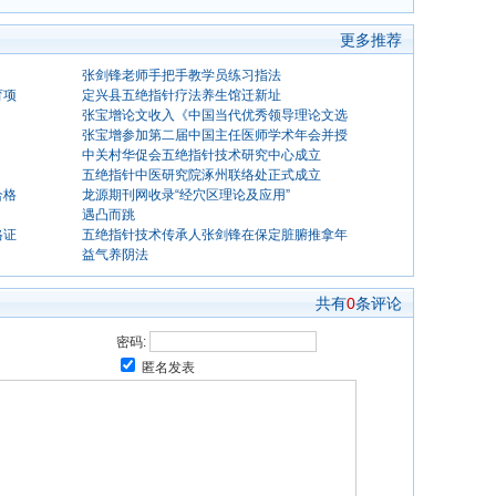
更多推荐
张剑锋老师手把手教学员练习指法
育项
定兴县五绝指针疗法养生馆迁新址
张宝增论文收入《中国当代优秀领导理论文选
张宝增参加第二届中国主任医师学术年会并授
中关村华促会五绝指针技术研究中心成立
五绝指针中医研究院涿州联络处正式成立
合格
龙源期刊网收录“经穴区理论及应用”
遇凸而跳
格证
五绝指针技术传承人张剑锋在保定脏腑推拿年
益气养阴法
共有
0
条评论
密码:
匿名发表