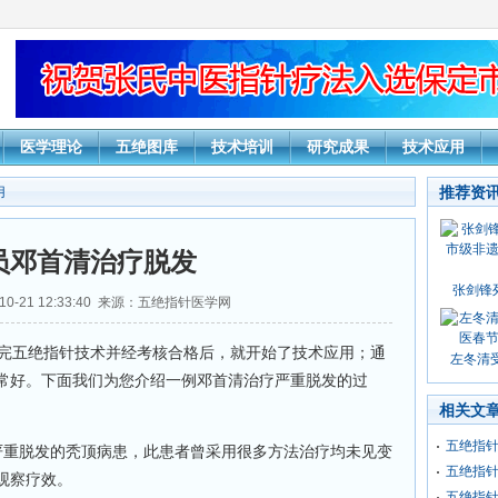
医学理论
五绝图库
技术培训
研究成果
技术应用
推荐资
用
员邓首清治疗脱发
张剑锋
10-21 12:33:40 来源：五绝指针医学网
完五绝指针技术并经考核合格后，就开始了技术应用；通
左冬清受
常好。下面我们为您介绍一例邓首清治疗严重脱发的过
相关文
五绝指
一严重脱发的秃顶病患，此患者曾采用很多方法治疗均未见变
五绝指
观察疗效。
五绝指