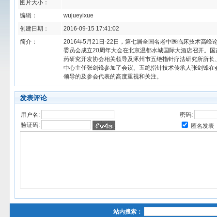
图片大小：
编辑：
wujueyixue
创建日期：
2016-09-15 17:41:02
简介：
2016年5月21日-22日，第七届全国名老中医临床技术高
委员会成立20周年大会在北京温都水城国际大酒店召开。
药研究开发协会相关领导及涿州市五绝指针疗法研究所所长
中心主任张剑锋参加了会议。五绝指针技术传承人张剑锋在
领导的及参会代表的高度重视和关注。
发表评论
用户名:
密码:
验证码:
匿名发表
站内搜索：