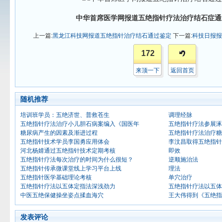
中华首席医学网报道五绝指针疗法治疗结石症通
上一篇:
黑龙江科技网报道五绝指针治疗结石通过鉴定
下一篇:
科技日报报
172
来顶一下
返回首页
随机推荐
培训班学员：五绝济世、普救苍生
调理经脉
五绝指针疗法治疗小儿胆石病案编入《国医年
五绝指针疗法参展涿
糖尿病产生的因素及渐进过程
五绝指针疗法治疗糖
五绝指针技术学员李国勇应用体会
李汶昌取得五绝指针
河北杨婧通过五绝指针技术定期考核
即效
五绝指针疗法每次治疗的时间为什么很短？
逆顺施治法
五绝指针传承微课堂线上学习平台上线
理法
五绝指针医学基础理论考核
单穴治疗
五绝指针疗法以五体定指法深浅劲力
五绝指针疗法以五体
中医五绝保健操坐姿点揉血海穴
王大伟得到《五绝指
发表评论