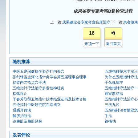
成果鉴定专家考察B超检查过程
上一篇:
成果鉴定会专家考查临床治疗
下一篇:
患者做亲
16
来顶一下
返回首页
随机推荐
中医五绝保健操坐姿点打内关穴
五绝指针技术学员王
张剑锋当选河北省针灸学会第五届理事会理事
为什么五绝指针疗法
抬臂内勾指点穴手法
手落魂魄宁
五绝指针疗法治疗多发性神经炎
五绝指针疗法治疗一
指落疼止
通宣散结法
于春芳取得五绝指针技术结业证书及技术合格
五绝指针疗法治疗心
五绝指针中医研究院在京成立
三线九区
通膈开胃法
五绝指针治脊髓亚急
解痹抬肢法
手法
论胰脏及胰脏经脉
铁指功
发表评论