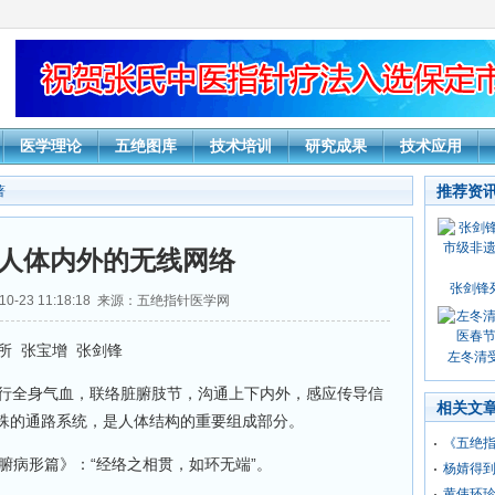
医学理论
五绝图库
技术培训
研究成果
技术应用
推荐资
著
人体内外的无线网络
张剑锋
10-23 11:18:18 来源：五绝指针医学网
所 张宝增 张剑锋
左冬清受
行全身气血，联络脏腑肢节，沟通上下内外，感应传导信
相关文
殊的通路系统，是人体结构的重要组成部分。
《五绝
腑病形篇》：“经络之相贯，如环无端”。
杨婧得
黄伟环