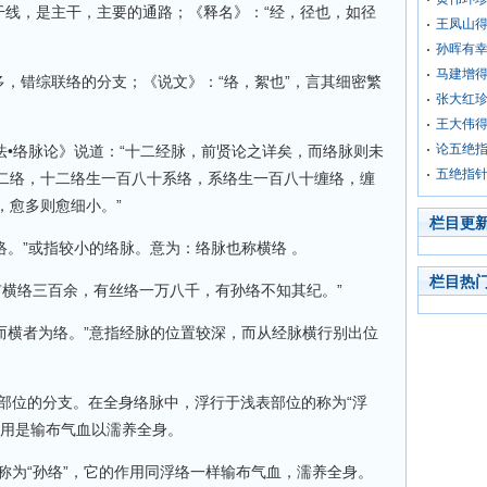
线，是主干，主要的通路；《释名》：“经，径也，如径
王凤山
孙晖有
马建增
，错综联络的分支；《说文》：“络，絮也”，言其细密繁
张大红
王大伟
论五绝
法•络脉论》说道：“十二经脉，前贤论之详矣，而络脉则未
五绝指
二络，十二络生一百八十系络，系络生一百八十缠络，缠
，愈多则愈细小。”
栏目更
。”或指较小的络脉。意为：络脉也称横络 。
栏目热
横络三百余，有丝络一万八千，有孙络不知其纪。”
而横者为络。”意指经脉的位置较深，而从经脉横行别出位
位的分支。在全身络脉中，浮行于浅表部位的称为“浮
作用是输布气血以濡养全身。
为“孙络”，它的作用同浮络一样输布气血，濡养全身。