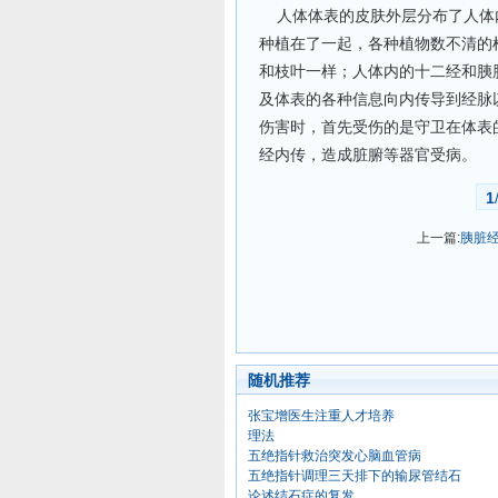
人体体表的皮肤外层分布了人体内
种植在了一起，各种植物数不清的
和枝叶一样；人体内的十二经和胰
及体表的各种信息向内传导到经脉
伤害时，首先受伤的是守卫在体表
经内传，造成脏腑等器官受病。
1
上一篇:
胰脏
随机推荐
张宝增医生注重人才培养
理法
五绝指针救治突发心脑血管病
五绝指针调理三天排下的输尿管结石
论述结石症的复发