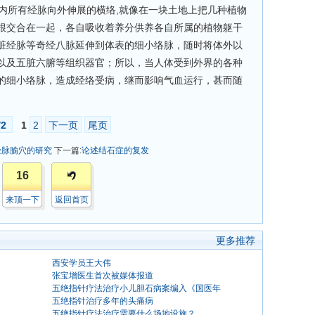
所有经脉向外伸展的横络,就像在一块土地上把几种植物
根交合在一起，各自吸收着养分供养各自所属的植物躯干
脏经脉等奇经八脉延伸到体表的细小络脉，随时将体外以
以及五脏六腑等组织器官；所以，当人体受到外界的各种
的细小络脉，造成经络受病，继而影响气血运行，甚而随
/
2
1
2
下一页
尾页
经脉腧穴的研究
下一篇:
论述结石症的复发
16
来顶一下
返回首页
更多推荐
西安学员王大伟
张宝增医生首次被媒体报道
五绝指针疗法治疗小儿胆石病案编入《国医年
五绝指针治疗多年的头痛病
五绝指针疗法治疗需要什么场地设施？