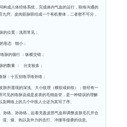
同构成人体经络系统，完成体内气血的运行，联络沟通的
官九窍、皮肉筋脉联结成一个有机整体，二者密不可分，
脉的位置：浅而常见；
 络脉的形态 细小；
； 络脉的循行 ：纵横交错；
脉的数量 ： 分支较多；
络脉：十五别络浮络孙络；
皮肤所显现的深浅、大小纹理（横纹或斜纹）；曾经有一
而可见的络脉说成是皮表的毛细血管，是一种错误的理解
以及网络上的几个中医人士还为其写了序。
、孙络、孙孙络，起着充盈皮部气血和调整皮肤毛孔开合
、湿、燥、热以及外力的击打、冲撞等侵袭的信息。