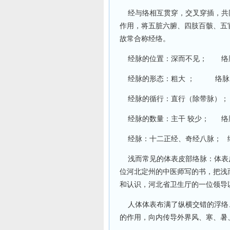
经与络相互贯穿，交叉穿插，共
作用，将五脏六腑、四肢百骸、五
故常合称经络。
经脉的位置：深而不见； 络
经脉的形态：粗大 ；
经脉的循行：直行（除带脉）
经脉的数量：主干 较少； 络
经脉：十二正经、奇经八脉； 
浅而常见的体表皮部络脉：体表
位河北定州的中医师写的书，把浅
和认识，河北省卫生厅的一位领导
人体体表布满了纵横交错的浮络
的作用，向内传导外界风、寒、暑