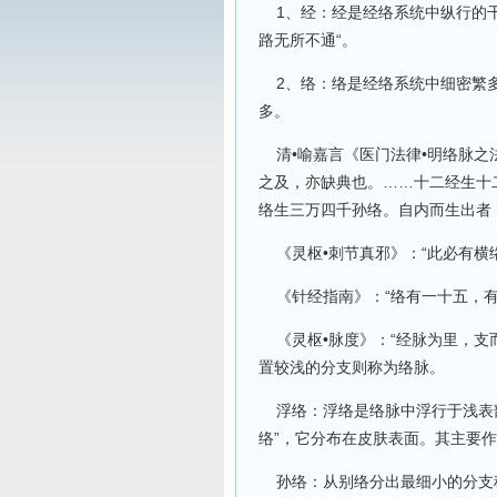
1、经：经是经络系统中纵行的干
路无所不通“。
2、络：络是经络系统中细密繁多
多。
清•喻嘉言《医门法律•明络脉之
之及，亦缺典也。……十二经生十
络生三万四千孙络。自内而生出者
《灵枢•刺节真邪》：“此必有横络
《针经指南》：“络有一十五，有
《灵枢•脉度》：“经脉为里，支
置较浅的分支则称为络脉。
浮络：浮络是络脉中浮行于浅表部
络”，它分布在皮肤表面。其主要
孙络：从别络分出最细小的分支称