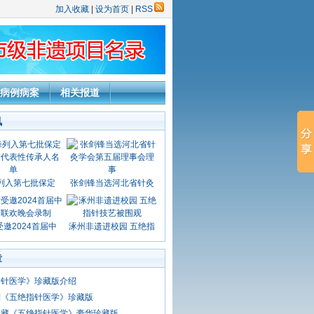
加入收藏
|
设为首页
|
RSS
病例病案
相关报道
讯
列入第七批保定
张剑锋当选河北省针灸
邀2024首届中
涿州非遗进校园 五绝指
章
指针医学》珍藏版介绍
到《五绝指针医学》珍藏版
珍藏《五绝指针医学》豪华珍藏版