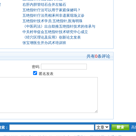
程
右肝内胆管结石合并左输石
五绝指针疗法可以用于家庭保健吗？
五绝指针疗法亮相涿州非遗展现场义诊
五绝指针技术学员:五绝指针,医海明珠
《中医药法》出台助推五绝指针技术的传承与
中关村华促会五绝指针技术研究中心成立
《经穴区理论及应用》创新论文发表
张宝增医生开办武术培训班
共有
0
条评论
密码:
匿名发表
高
搜索：