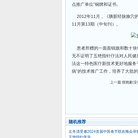
点推广单位”铜牌和证书。
2012年11月，《胰脏经脉腧穴
11月第13期（中旬刊）。
患者所赠的一面面锦旗和数十块镜
无不证明了五绝指针疗法对人民健
法这一特色医疗新技术更好地服务
病”的技术推广工作，培养了大批
上一篇:很抱歉没
随机推荐
左冬清受邀2024首届中医春节联欢晚会录
五绝指针医学