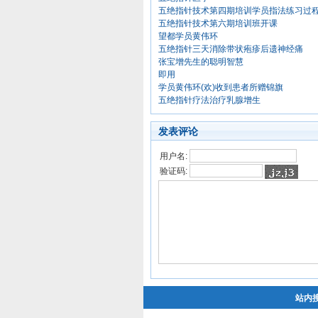
五绝指针技术第四期培训学员指法练习过
五绝指针技术第六期培训班开课
望都学员黄伟环
五绝指针三天消除带状疱疹后遗神经痛
张宝增先生的聪明智慧
即用
学员黄伟环(欢)收到患者所赠锦旗
五绝指针疗法治疗乳腺增生
发表评论
用户名:
验证码:
站内