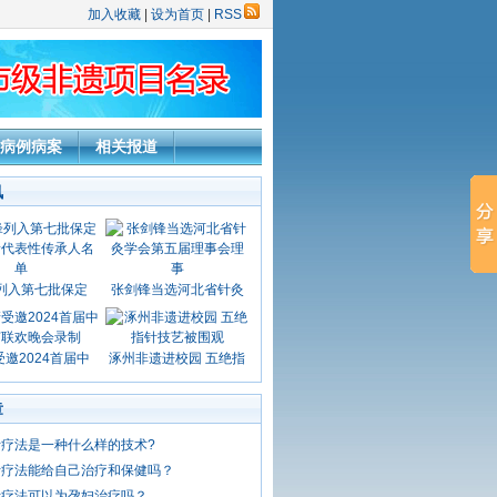
加入收藏
|
设为首页
|
RSS
病例病案
相关报道
讯
列入第七批保定
张剑锋当选河北省针灸
邀2024首届中
涿州非遗进校园 五绝指
章
疗法是一种什么样的技术?
针疗法能给自己治疗和保健吗？
针疗法可以为孕妇治疗吗？