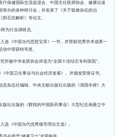
国医疗保健国际交流促进会、中国主任医师协会、健康论道
馆举办的各种研讨会，并发表了《关于疑难杂症的治
《胆石症解析》等论文。
会聘为行业调研员。
文入选《中国当代思想宝库》一书，并荣获优秀学术成果一
活动中荣获特等奖。
究所被中华名医协会评选为“全国十佳结石专科医院”。
画册《中国卫生事业与社会经济发展》。并颁发荣誉证书。
济信息杂志社编辑、中央文献出版社出版的《强国丰碑》大
会出版社出版的《辉煌的中国医药事业》大型纪念画册之中
文入选《中国当代优秀领导理论文选》。
委员会授予“健康卫士”光荣称号。