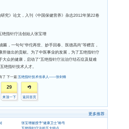
的研究》论文，入刊《中国保健营养》杂志2012年第22卷
匾，一句句“华佗再世、妙手回春、医德高尚”等赠言，
康所做出的贡献。为了中医事业的发展，为了五绝指针疗
于大众的健康，启动了“五绝指针疗法治疗结石症及疑难
的五绝指针技术人才。
有了
下一篇:
五绝指针技术传承人——张剑锋
29
来顶一下
返回首页
更多推荐
制
张宝增被授予“健康卫士”称号
五绝指针疗法的五大特点