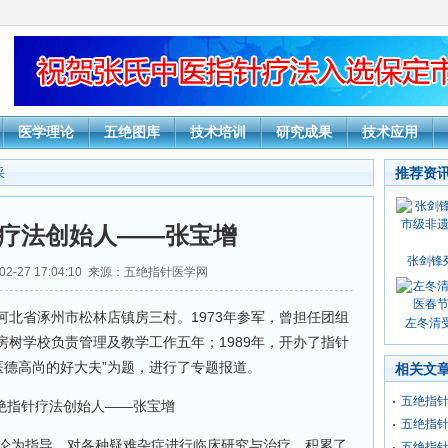
医学理论
五绝图库
技术培训
研究成果
技术应用
推荐资
采
疗法创始人——张宝增
张剑锋
02-27 17:04:10 来源：五绝指针医学网
河北省涿州市松林店镇房三村。1973年参军，曾担任团组
左冬清受
树学校负责管理及教学工作五年；1989年，开办了指针
“医德高尚的好大夫”为题，进行了专题报道。
相关文
五绝指针
五绝指
论为指导，对各种疑难杂症进行临床研究与治疗，积累了
五绝指