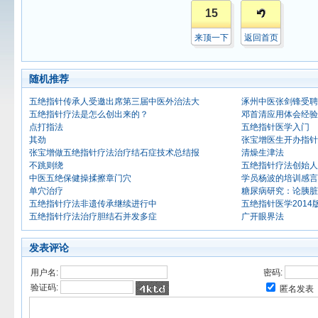
15
来顶一下
返回首页
随机推荐
五绝指针传承人受邀出席第三届中医外治法大
涿州中医张剑锋受聘
五绝指针疗法是怎么创出来的？
邓首清应用体会经验
点打指法
五绝指针医学入门
其劲
张宝增医生开办指针
张宝增做五绝指针疗法治疗结石症技术总结报
清燥生津法
不跳则绕
五绝指针疗法创始人
中医五绝保健操揉擦章门穴
学员杨波的培训感言
单穴治疗
糖尿病研究：论胰脏
五绝指针疗法非遗传承继续进行中
五绝指针医学2014
五绝指针疗法治疗胆结石并发多症
广开眼界法
发表评论
用户名:
密码:
验证码:
匿名发表