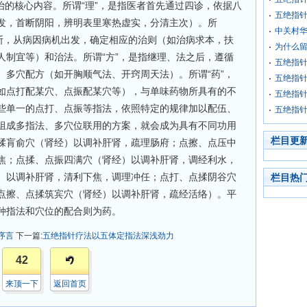
治的核心内容。所谓“理”，是指医者首先通过四诊，依据八
五绝指
发，首断阴阳，辨明表里寒热虚实，分清主次）。所
中关村
诊断，从病因病机出发，确定相应的治则（如治病求本，扶
为什么
人制宜等）和治法。所谓“方”，是指继理、法之后，遵循
五绝指
、多穴配方（如开胸顺气法、开窍周天法）。所谓“药”，
五绝指针
如点打配某穴、点振配某穴等），与单味药物所具有的不
五绝指
些单一的点打、点振等指法，依照特定的规律加以配伍、
五绝指
组成多指法、多穴位联用的方案，就会成为具有不同功用
栏目更
揉肓俞穴（肾经）以调补肝肾，疏理肠府；点擦、点压中
焦；点揉、点振四满穴（肾经）以调补肝肾，调经利水，
）以调补肝肾，清利下焦，调理冲任；点打、点揉阴谷穴
栏目热
点擦、点揉筑宾穴（肾经）以调补肝肾，疏经活络）。平
种指法和穴位的配合则为药。
序言
下一篇:
五绝指针疗法以五体定指法深浅劲力
42
来顶一下
返回首页