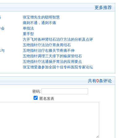
更多推荐
痛
张宝增先生的聪明智慧
痛则不通，通则不痛
年会
单指法
重手型
方开飞对各种肾结石治疗方法的分析及点评
五绝指针疗法治疗胃炎胃结石
承与
五绝指针治疗右膝关节疼痛不伸
五绝指针调理三天排下的输尿管结石
五绝指针疗法通膈开胃法的应用要点
张宝增受邀参加全国十佳专科医院专家论坛
共有
0
条评论
密码:
匿名发表