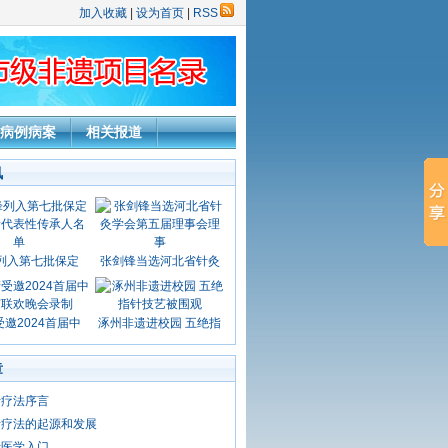
加入收藏
|
设为首页
|
RSS
病例病案
相关报道
讯
列入第七批保定
张剑锋当选河北省针灸
邀2024首届中
涿州非遗进校园 五绝指
章
针疗法序言
针疗法的起源和发展
针医学入门