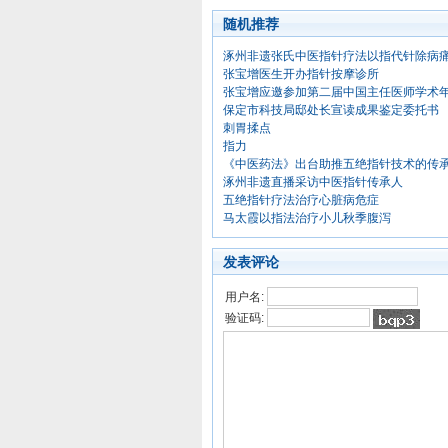
随机推荐
涿州非遗张氏中医指针疗法以指代针除病
张宝增医生开办指针按摩诊所
张宝增应邀参加第二届中国主任医师学术
保定市科技局邸处长宣读成果鉴定委托书
刺胃揉点
指力
《中医药法》出台助推五绝指针技术的传
涿州非遗直播采访中医指针传承人
五绝指针疗法治疗心脏病危症
马太霞以指法治疗小儿秋季腹泻
发表评论
用户名:
验证码: