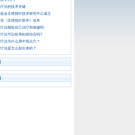
针疗法的技术关键
华促会五绝指针技术研究中心成立
留存《五绝指针医学》珍本
针疗法能给自己治疗和保健吗
疗法可以给孕妇排结石吗?
针疗法为什么用中指点穴？
针疗法是怎么创出来的？
新
门