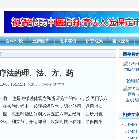
医学理论
五绝图库
技术培训
研究成果
技术应用
推荐资
论
疗法的理、法、方、药
张剑锋
10-03 15:15:11 来源：五绝指针医学网
一样，也是遵循整体观念和辨证施治的特点，按照四诊八
左冬清受
。在实施过程中，必须循经取穴，明辨补泻，运用指法，
、擦、振五种指法分别入属五脏六腑之经脉，适所用也；
相关文
经络、利关节，开达抑遏，以实现扶正祛邪、平衡阴阳、
五绝指
五绝指
五绝指