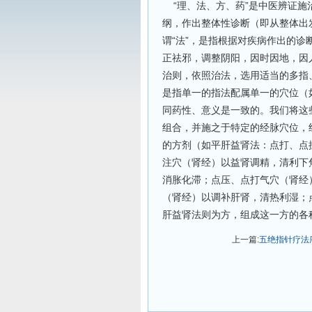
“理、法、方、药”是中医辨证施
纲，作出整体性诊断（即从整体出
谓“法”，是指根据对疾病作出的
正祛邪，调整阴阳，因时因地，因
治则，依照治法，选用适当的多指
是指单一的指法配属单一的穴位（
同药性、意义是一致的。我们将这
组合，并施之于特定的经脉穴位，
的方剂（如平肝益肾法：点打、点
注穴（肾经）以益肾调精，清利下
消胀化滞；点压、点打气穴（肾经
（肾经）以调补肝肾，清热利湿；
肝益肾法则为方，组成这一方的各
上一篇:
五绝指针疗法