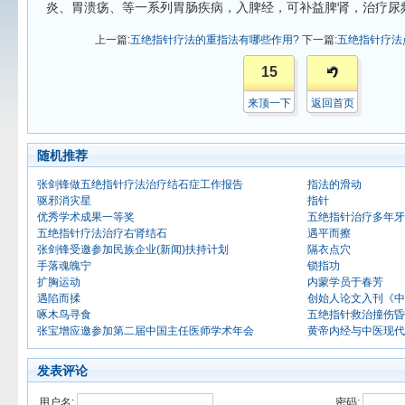
炎、胃溃疡、等一系列胃肠疾病，入脾经，可补益脾肾，治疗尿
上一篇:
五绝指针疗法的重指法有哪些作用?
下一篇:
五绝指针疗法
15
来顶一下
返回首页
随机推荐
张剑锋做五绝指针疗法治疗结石症工作报告
指法的滑动
驱邪消灾星
指针
优秀学术成果一等奖
五绝指针治疗多年牙
五绝指针疗法治疗右肾结石
遇平而擦
张剑锋受邀参加民族企业(新闻)扶持计划
隔衣点穴
手落魂魄宁
锁指功
扩胸运动
内蒙学员于春芳
遇陷而揉
创始人论文入刊《中
啄木鸟寻食
五绝指针救治撞伤昏
张宝增应邀参加第二届中国主任医师学术年会
黄帝内经与中医现代
发表评论
用户名:
密码: