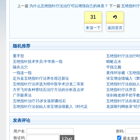
上一篇:
为什么五绝指针疗法治疗可以增强自己的体质？
下一篇:
五绝指针疗
31
来顶一下
返回首页
随机推荐
重手型
五绝指针疗法治疗时
五绝指针技术学员:中华第一指
蜻蜓点水
隔衣点穴
平指立腕
一指连一指
黄伟环珍藏《五绝指
定兴县五绝指针疗法养生馆迁新址
张宝增业绩编入《辉
五绝指针疗法评选为明中医学术沙龙二等奖
五绝指针疗法创始人
方开飞对各种肾结石治疗方法的分析及点评
五绝指针疗法序言
广开眼界法
张剑锋老师手把手教
五绝指针治疗15岁女孩胆囊结石
五绝指针疗法在保定
五绝指针疗法创始人张宝增业绩载入《时代足
龙源期刊网收录“经
发表评论
用户名:
密码:
验证码:
匿名发表