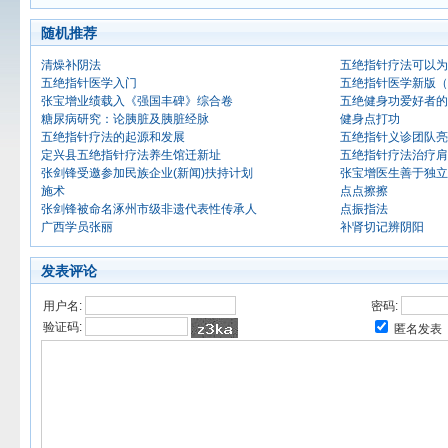
随机推荐
清燥补阴法
五绝指针疗法可以为
五绝指针医学入门
五绝指针医学新版（
张宝增业绩载入《强国丰碑》综合卷
五绝健身功爱好者的
糖尿病研究：论胰脏及胰脏经脉
健身点打功
五绝指针疗法的起源和发展
五绝指针义诊团队亮
定兴县五绝指针疗法养生馆迁新址
五绝指针疗法治疗肩
张剑锋受邀参加民族企业(新闻)扶持计划
张宝增医生善于独立
施术
点点擦擦
张剑锋被命名涿州市级非遗代表性传承人
点振指法
广西学员张丽
补肾切记辨阴阳
发表评论
用户名:
密码:
验证码:
匿名发表