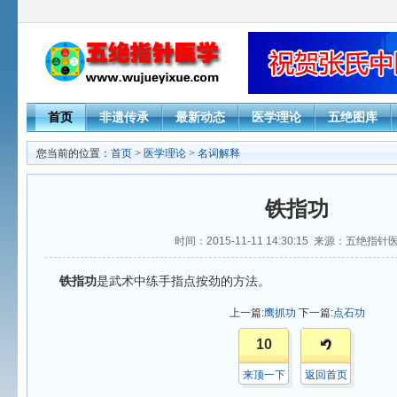
首页
非遗传承
最新动态
医学理论
五绝图库
您当前的位置：
首页
>
医学理论
>
名词解释
铁指功
时间：2015-11-11 14:30:15 来源：五绝指
铁指功
是武术中练手指点按劲的方法。
上一篇:
鹰抓功
下一篇:
点石功
10
来顶一下
返回首页