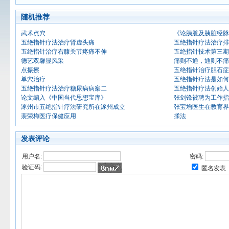
随机推荐
武术点穴
《论胰脏及胰脏经脉
五绝指针疗法治疗肾虚头痛
五绝指针疗法治疗排
五绝指针治疗右膝关节疼痛不伸
五绝指针技术第三期
德艺双馨显风采
痛则不通，通则不痛
点振擦
五绝指针治疗胆石症
单穴治疗
五绝指针疗法是如何
五绝指针疗法治疗糖尿病病案二
五绝指针疗法创始人
论文编入《中国当代思想宝库》
张剑锋被聘为工作指
涿州市五绝指针疗法研究所在涿州成立
张宝增医生在教育界
裴荣梅医疗保健应用
揉法
发表评论
用户名:
密码:
验证码:
匿名发表