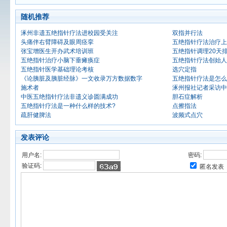
随机推荐
涿州非遗五绝指针疗法进校园受关注
双指并行法
头痛伴右臂障碍及眼周痉挛
五绝指针疗法治疗上
张宝增医生开办武术培训班
五绝指针调理20天
五绝指针治疗小脑下垂瘫痪症
五绝指针疗法创始人
五绝指针医学基础理论考核
选穴定指
《论胰脏及胰脏经脉》一文收录万方数据数字
五绝指针疗法是怎么
施术者
涿州报社记者采访中
中医五绝指针疗法非遗义诊圆满成功
胆石症解析
五绝指针疗法是一种什么样的技术?
点擦指法
疏肝健脾法
波频式点穴
发表评论
用户名:
密码:
验证码:
匿名发表