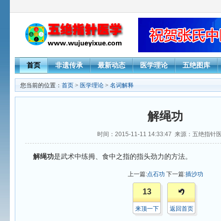
首页
非遗传承
最新动态
医学理论
五绝图库
您当前的位置：
首页
>
医学理论
>
名词解释
解绳功
时间：2015-11-11 14:33:47 来源：五绝指
解绳功
是武术中练拇、食中之指的指头劲力的方法。
上一篇:
点石功
下一篇:
插沙功
13
来顶一下
返回首页