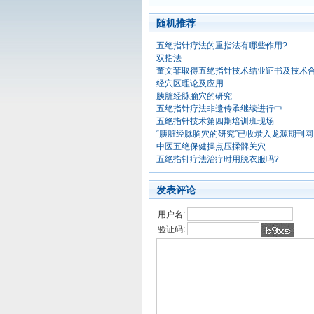
随机推荐
五绝指针疗法的重指法有哪些作用?
双指法
董文菲取得五绝指针技术结业证书及技术
经穴区理论及应用
胰脏经脉腧穴的研究
五绝指针疗法非遗传承继续进行中
五绝指针技术第四期培训班现场
“胰脏经脉腧穴的研究”已收录入龙源期刊网
中医五绝保健操点压揉髀关穴
五绝指针疗法治疗时用脱衣服吗?
发表评论
用户名:
验证码: