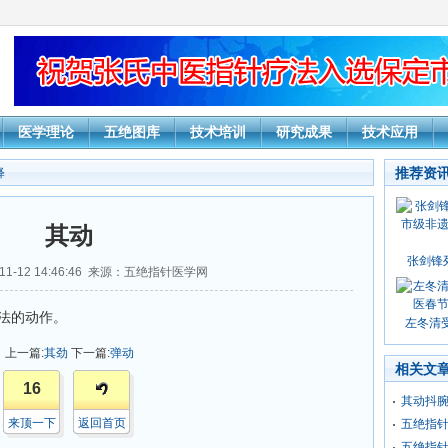
医学理论
五绝图库
技术培训
研究成果
技术应用
推荐资
释
其动
张剑锋
11-12 14:46:46 来源：五绝指针医学网
法的动作。
左冬清受
上一篇:
其劲
下一篇:
弹动
相关文
16
其动抖
来顶一下
返回首页
五绝指
五绝指