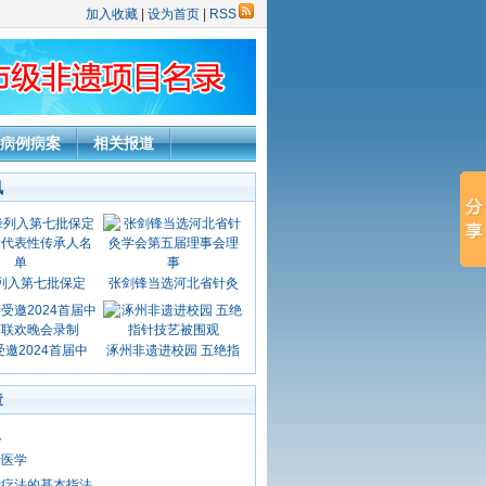
加入收藏
|
设为首页
|
RSS
病例病案
相关报道
讯
列入第七批保定
张剑锋当选河北省针灸
邀2024首届中
涿州非遗进校园 五绝指
章
腕
针医学
针疗法的基本指法