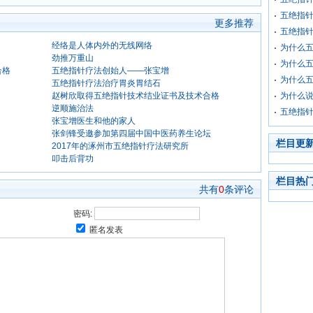
五绝指
更多推荐
五绝指
经络是人体内外的无线网络
为什么五
劲推万重山
为什么
合格
五绝指针疗法创始人——张宝增
为什么五
五绝指针疗法治疗胃炎胃结石
赵树欣取得五绝指针技术结业证书及技术合格
为什么
逆顺施治法
五绝指针
张宝增医生和他的家人
张剑锋受邀参加第四届中国中医药养生论坛
栏目更
2017年的涿州市五绝指针疗法研究所
叩击后背功
栏目热
共有
0
条评论
密码:
匿名发表