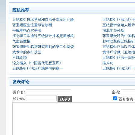
随机推荐
五绝指针技术学员邓首清分享应用经验
五绝指针疗法治疗手
张宝增医生注重综合诊断
五绝指针创始人展示
平腕垂指点穴手法
湖北学员孙磊
河北李卫军通过五绝指针技术定期考核
张宝增受聘为中国临
气血百数摧
赵树欣取得五绝指针
张宝增医生临床研究遇到的第二个麻烦
五绝指针疗法以五体
武术中的点打技艺
黄伟环珍藏《五绝指
不跳则绕
五绝指针疗法手法轻
论文编入《中国当代思想宝库》
推抖功
五绝指针疗法治疗糖尿病病案一
五绝指针疗法治疗下
发表评论
用户名:
密码:
验证码:
匿名发表