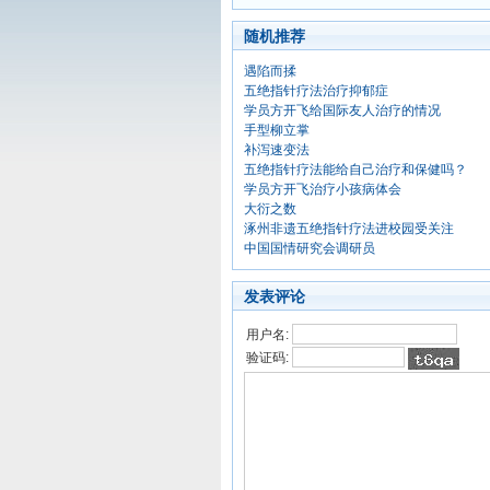
随机推荐
遇陷而揉
五绝指针疗法治疗抑郁症
学员方开飞给国际友人治疗的情况
手型柳立掌
补泻速变法
五绝指针疗法能给自己治疗和保健吗？
学员方开飞治疗小孩病体会
大衍之数
涿州非遗五绝指针疗法进校园受关注
中国国情研究会调研员
发表评论
用户名:
验证码: