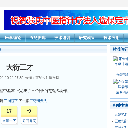
医学理论
五绝图库
技术培训
研究成果
技术应用
推荐资
释
大衍三才
张剑锋
01-10 21:57:35 来源：五绝指针医学网
程中基本上完成了三个部位的指法动作。
左冬清受
篇:
三指脐下
下一篇:
开窍周天法
相关文
17
五绝指
来顶一下
返回首页
五绝指
五绝指