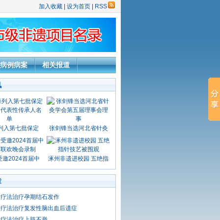
加入收藏
|
设为首页
|
RSS
病例病案
相关报道
讯
列入第七批保定
张剑锋当选河北省针灸
邀2024首届中
涿州非遗进校园 五绝指
章
针疗法治疗孕期结石发作
针疗法治疗复发性脑出血后遗症
针疗法治疗上肢不举