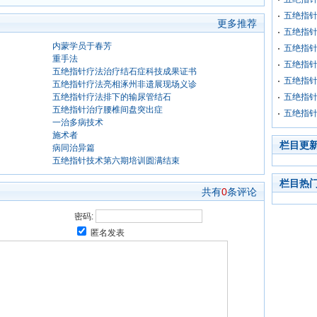
五绝指
更多推荐
五绝指
内蒙学员于春芳
五绝指
重手法
五绝指
五绝指针疗法治疗结石症科技成果证书
五绝指
五绝指针疗法亮相涿州非遗展现场义诊
五绝指针疗法排下的输尿管结石
五绝指
五绝指针治疗腰椎间盘突出症
五绝指
一治多病技术
施术者
栏目更
病同治异篇
五绝指针技术第六期培训圆满结束
栏目热
共有
0
条评论
密码:
匿名发表