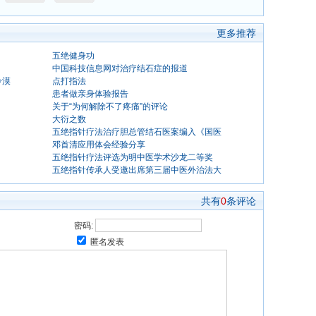
更多推荐
五绝健身功
中国科技信息网对治疗结石症的报道
冷漠
点打指法
患者做亲身体验报告
关于“为何解除不了疼痛”的评论
大衍之数
五绝指针疗法治疗胆总管结石医案编入《国医
邓首清应用体会经验分享
五绝指针疗法评选为明中医学术沙龙二等奖
五绝指针传承人受邀出席第三届中医外治法大
共有
0
条评论
密码:
匿名发表