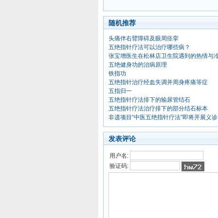
随机推荐
头痛伴右臂障碍及眼周痉挛
五绝指针疗法可以治疗哪些病？
张宝增医生在松林店卫生院遇到的热情与
五绝健身功的治病原理
铁指功
五绝指针治疗经血失调并周身疼痛等症
五指归一
五绝指针疗法排下的输尿管结石
五绝指针疗法治疗排下的部分结石标本
非遗项目“中医五绝指针疗法”即将开展义诊
发表评论
用户名:
验证码: