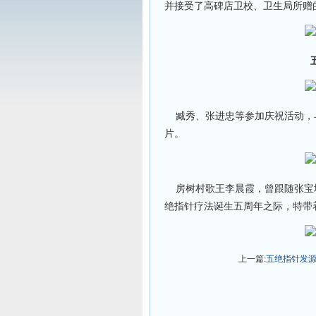
并接受了高碑店卫校、卫生局所赠
臧秀、张进忠等参加庆祝活动，
片。
房树村歌王李晨霞，曾跟随张宝
绝指针疗法诞生五周年之际，特带
上一篇:
五绝指针发