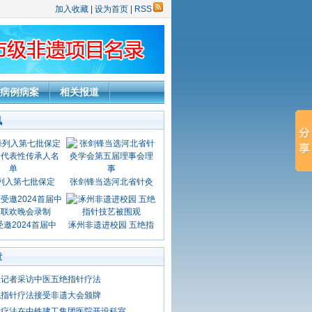
加入收藏
|
设为首页
|
RSS
病例病案
相关报道
讯
列入第七批保定
张剑锋当选河北省针灸
邀2024首届中
涿州非遗进校园 五绝指
章
社记者采访中医五绝指针疗法
绝指针疗法接受非遗大会颁牌
针疗法在中铁建工集团医院开设科室