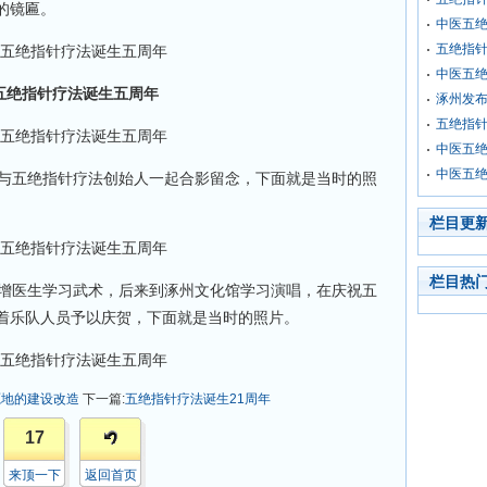
的镜匾。
中医五
五绝指
中医五
五绝指针疗法诞生五周年
涿州发布
五绝指
中医五
中医五
与五绝指针疗法创始人一起合影留念，下面就是当时的照
栏目更
栏目热
增医生学习武术，后来到涿州文化馆学习演唱，在庆祝五
着乐队人员予以庆贺，下面就是当时的照片。
源地的建设改造
下一篇:
五绝指针疗法诞生21周年
17
来顶一下
返回首页