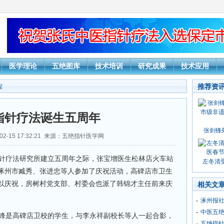
医学理论
五绝图库
技术培训
研究成果
技术应用
推荐资
程
指针疗法诞生五周年
张剑锋
02-15 17:32:21 来源：五绝指针医学网
指针疗法研究所建立五周年之际，张宝增医生松林店火车站
左冬清受
涿州市臧秀、张进忠等人参加了庆祝活动，高碑店市卫生
以庆祝，房树村党支部、村委会也派了韩锦才主任前来庆
相关文
涿州报
中医五
锋是高碑店卫校的学生，与李永祥副校长等人一起合影，
五绝指