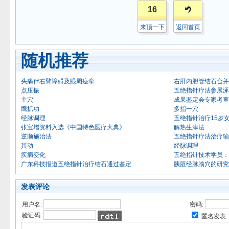
16
来顶一下
返回首页
随机推荐
头痛伴右臂障碍及眼周痉挛
右肝内胆管结石合并
点压振
五绝指针疗法参展涿
主穴
成果鉴定会专家考查
鹰抓功
多指一穴
经脉调理
五绝指针治疗15岁
张宝增资料入选《中国特色医疗大典》
解热生津法
逆顺施治法
五绝指针疗法治疗输
其动
经脉调理
疾病变化
五绝指针技术学员：
广东科技报道五绝指针治疗结石通过鉴定
胰脏经脉腧穴的研究
发表评论
用户名:
密码:
验证码:
匿名发表