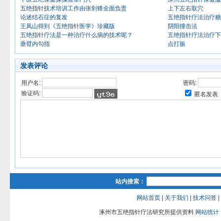
五绝指针技术培训工作由张剑锋全面负责
上下左右取穴
论述结石症的复发
五绝指针疗法治疗糖
王凤山得到《五绝指针医学》珍藏版
阴阳撞击法
五绝指针疗法是一种治疗什么病的技术呢？
五绝指针疗法治疗下
垂臂内勾指
点打振
发表评论
用户名:
密码:
验证码:
匿名发表
站内搜索：
网站首页
|
关于我们
|
技术问答
|
涿州市五绝指针疗法研究所提供资料
网站统计