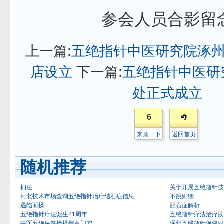
参会人员合影留
上一篇:
五绝指针中医研究院涿
店设立
下一篇:
五绝指针中医研
处正式成立
6
来顶一下
返回首页
随机推荐
扪法
关于开展五绝指针技
河北技术市场查询五绝指针治疗结石症信息
不跳则绕
遇陷而揉
胆石症解析
五绝指针疗法诞生21周年
五绝指针疗法治疗肋
中医五绝保健操揉擦章门穴
涿州五绝指针保健服