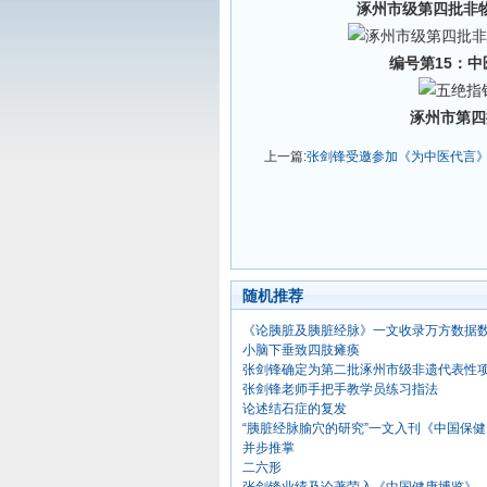
涿州市级第四批非
编号第15：
涿州市第四
上一篇:
张剑锋受邀参加《为中医代言
随机推荐
《论胰脏及胰脏经脉》一文收录万方数据
小脑下垂致四肢瘫痪
张剑锋确定为第二批涿州市级非遗代表性
张剑锋老师手把手教学员练习指法
论述结石症的复发
“胰脏经脉腧穴的研究”一文入刊《中国保健
并步推掌
二六形