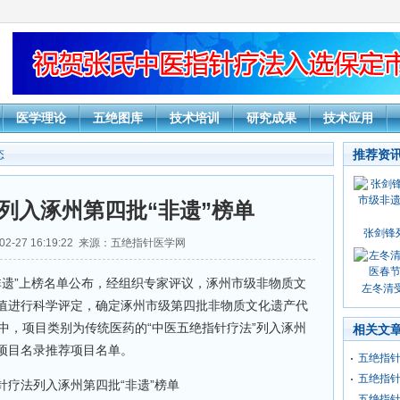
医学理论
五绝图库
技术培训
研究成果
技术应用
推荐资
态
列入涿州第四批“非遗”榜单
张剑锋
02-27 16:19:22 来源：五绝指针医学网
“非遗”上榜名单公布，经组织专家评议，涿州市级非物质文
左冬清受
值进行科学评定，确定涿州市级第四批非物质文化遗产代
中，项目类别为传统医药的“中医五绝指针疗法”列入涿州
相关文
项目名录推荐项目名单。
五绝指
五绝指
五绝指