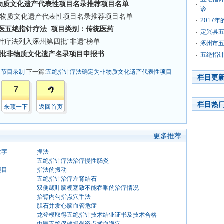
物质文化遗产代表性项目名录推荐项目名单
诊
2017
中医五绝指针疗法 项目类别：传统医药
定兴县
涿州市五
批非物质文化遗产名录项目申报书
五绝指
》节目录制
下一篇:
五绝指针疗法确定为非物质文化遗产代表性项目
栏目更
7
栏目热
来顶一下
返回首页
更多推荐
数字
捏法
五绝指针疗法治疗慢性肠炎
项目
指法的振动
五绝指针治疗左肾结石
双侧颞叶脑梗塞致不能吞咽的治疗情况
抬臂内勾指点穴手法
胆石并发心脑血管危症
龙登模取得五绝指针技术结业证书及技术合格