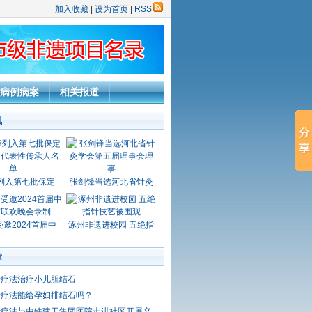
加入收藏
|
设为首页
|
RSS
病例病案
相关报道
讯
列入第七批保定
张剑锋当选河北省针灸
邀2024首届中
涿州非遗进校园 五绝指
章
针疗法治疗小儿胆结石
针疗法能给孕妇排结石吗？
针疗法与中铁建工集团医院走进社区开展义