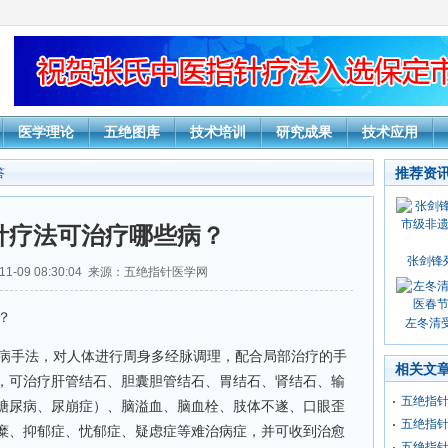
医学理论
五绝图库
技术培训
研究成果
技术应用
推荐资
答
针疗法可治疗哪些病？
张剑锋
11-09 08:30:04 来源：五绝指针医学网
？
左冬清受
病手法，对人体进行周身多经脉调理，配合局部治疗的手
相关文
，可治疗肝管结石、胆囊胆管结石、胃结石、肾结石、输
五绝指
糖尿病、尿崩症）、脑溢血、脑血栓、肢体不遂、口眼歪
五绝指
糜、抑郁症、忧郁症、疑虑症等难治病症，并可收到治愈
五绝指