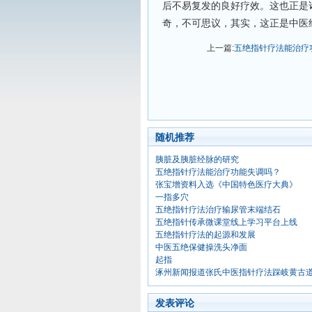
后不易复发的良好疗效。这也正是
奇，不可思议，其实，这正是中医
上一篇:
五绝指针疗法能治疗
随机推荐
胰脏及胰脏经脉的研究
五绝指针疗法能治疗功能失调吗？
张宝增资料入选《中国特色医疗大典》
一指多穴
五绝指针疗法治疗输尿管末端结石
五绝指针传承微课堂线上学习平台上线
五绝指针疗法的起源和发展
中医五绝保健操洗头净面
起指
涿州新闻报道张氏中医指针疗法踩岐黄古道
发表评论