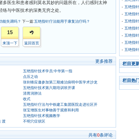
诸多医生和患者感到莫名其妙的问题所在，人们感到太神
五绝指
经络与中医技术的深奥无穷之处。
五绝指
五绝指
功能失调吗？
下一篇:
五绝指针疗法能用于康复治疗吗？
五绝指
15
五绝指
五绝指
来顶一下
返回首页
五绝指
更多推荐
栏目更
五绝指针技术学员:中华第一指
点压之动
栏目热
张剑锋应邀参加第三期难治病明中医学术沙龙
五绝指针技术第六期培训班开课
清胃润肺法
收式
五绝指针疗法与中铁建工集团医院走进社区开
张宝增医生对事物善于观察和利用
五绝指针技术视频教学
 渡
不明穴症状区
共有
0
条评论