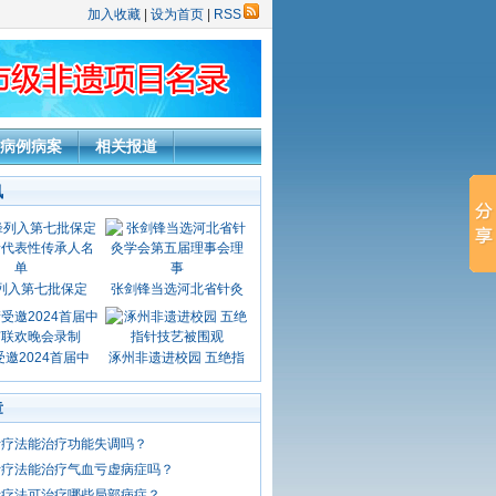
加入收藏
|
设为首页
|
RSS
病例病案
相关报道
讯
列入第七批保定
张剑锋当选河北省针灸
邀2024首届中
涿州非遗进校园 五绝指
章
针疗法能治疗功能失调吗？
针疗法能治疗气血亏虚病症吗？
针疗法可治疗哪些局部病症？